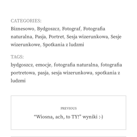
CATEGORIES:
Biznesowo
,
Bydgoszcz
,
Fotograf
,
Fotografia
naturalna
,
Pasja
,
Portret
,
Sesja wizerunkowa
,
Sesje
wizerunkowe
,
Spotkania z ludzmi
TAGS:
bydgoszcz
,
emocje
,
fotografia naturalna
,
fotografia
portretowa
,
pasja
,
sesja wizerunkowa
,
spotkania z
ludzmi
Nawigacja
PREVIOUS
wpisu
Previous
“Wiosna, ach, to TY!” wyniki :-)
post: