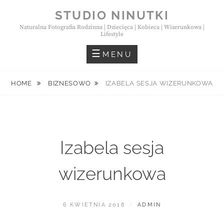
Skip
STUDIO NINUTKI
to
Naturalna Fotografia Rodzinna | Dziecięca | Kobieca | Wizerunkowa |
content
Lifestyle
MENU
HOME
BIZNESOWO
IZABELA SESJA WIZERUNKOWA
Izabela sesja
wizerunkowa
POSTED
BY
6 KWIETNIA 2018
ADMIN
ON