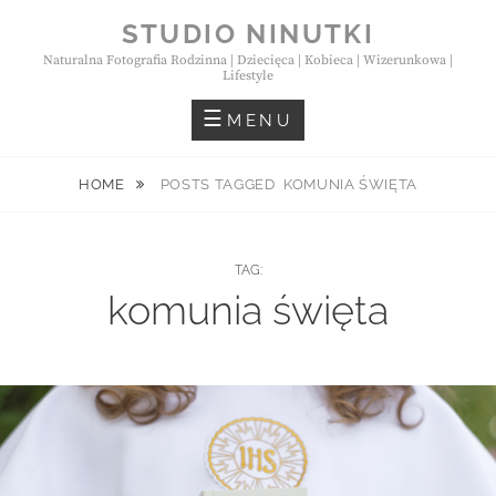
Skip
STUDIO NINUTKI
to
Naturalna Fotografia Rodzinna | Dziecięca | Kobieca | Wizerunkowa |
content
Lifestyle
MENU
HOME
POSTS TAGGED
KOMUNIA ŚWIĘTA
TAG:
komunia święta