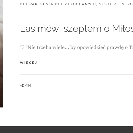
DLA PAR
,
SESJA DLA ZAKOCHANYCH
,
SESJA PLENER
Las mówi szeptem o Miłoś
♡ “Nie trzeba wiele… by opowiedzieć prawdę o To
LAS
WIĘCEJ
MÓWI
SZEPTEM
O
BY
ADMIN
MIŁOŚCI…