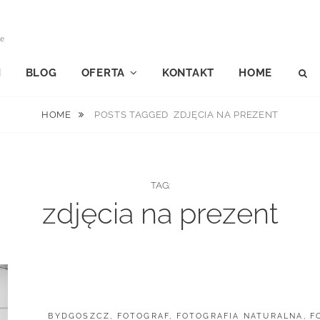
le
I
BLOG
OFERTA
KONTAKT
HOME
S
HOME
POSTS TAGGED
ZDJĘCIA NA PREZENT
TAG:
zdjęcia na prezent
CATEGORIES:
BYDGOSZCZ
,
FOTOGRAF
,
FOTOGRAFIA NATURALNA
,
F