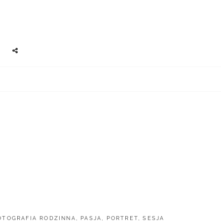
EARCH
SOCIAL
MENU
OTOGRAFIA RODZINNA
,
PASJA
,
PORTRET
,
SESJA