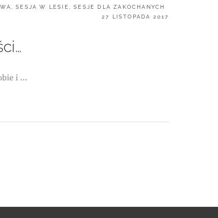
OWA
,
SESJA W LESIE
,
SESJE DLA ZAKOCHANYCH
POSTED
27 LISTOPADA 2017
ON
ci…
bie i …