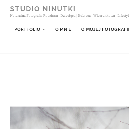
Skip
STUDIO NINUTKI
to
Naturalna Fotografia Rodzinna | Dziecięca | Kobieca | Wizerunkowa | Lifesty
content
PORTFOLIO
O MNIE
O MOJEJ FOTOGRAFI