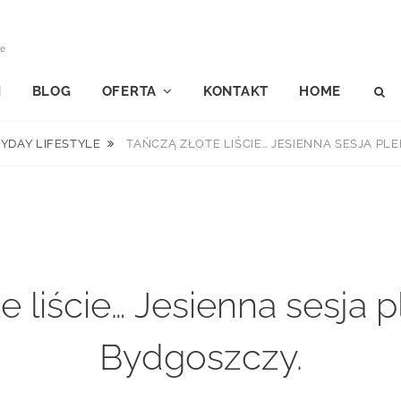
le
I
BLOG
OFERTA
KONTAKT
HOME
S
RYDAY LIFESTYLE
TAŃCZĄ ZŁOTE LIŚCIE… JESIENNA SESJA P
e liście… Jesienna sesja
Bydgoszczy.