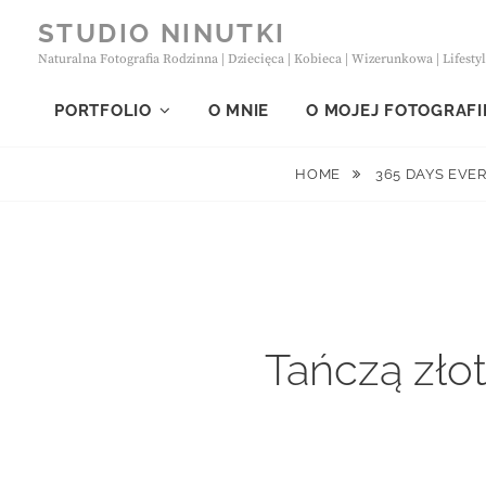
Skip
STUDIO NINUTKI
to
Naturalna Fotografia Rodzinna | Dziecięca | Kobieca | Wizerunkowa | Lifesty
content
PORTFOLIO
O MNIE
O MOJEJ FOTOGRAFI
HOME
365 DAYS EVE
Tańczą złot