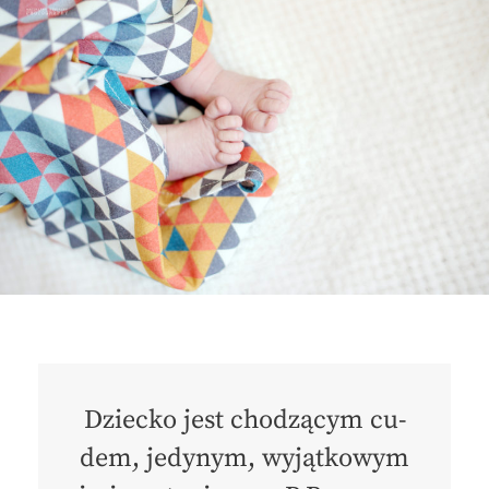
Dziec­ko jest chodzącym cu­
dem, je­dynym, wyjątko­wym