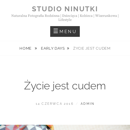
Skip
STUDIO NINUTKI
to
Naturalna Fotografia Rodzinna | Dziecięca | Kobieca | Wizerunkowa |
content
Lifestyle
MENU
HOME
EARLY DAYS
ŻYCIE JEST CUDEM
Życie jest cudem
POSTED
BY
14 CZERWCA 2016
ADMIN
ON