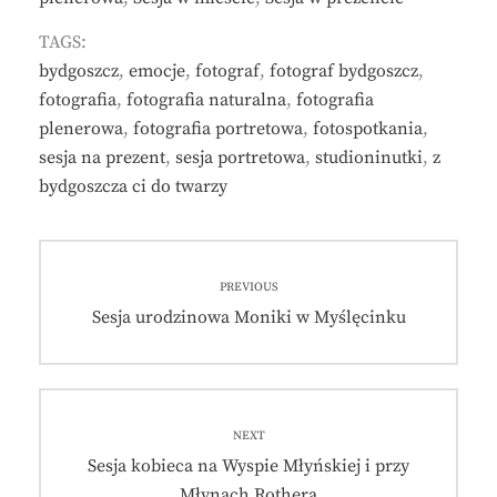
TAGS:
bydgoszcz
,
emocje
,
fotograf
,
fotograf bydgoszcz
,
fotografia
,
fotografia naturalna
,
fotografia
plenerowa
,
fotografia portretowa
,
fotospotkania
,
sesja na prezent
,
sesja portretowa
,
studioninutki
,
z
bydgoszcza ci do twarzy
Nawigacja
PREVIOUS
wpisu
Previous
Sesja urodzinowa Moniki w Myślęcinku
post:
NEXT
Next
Sesja kobieca na Wyspie Młyńskiej i przy
post:
Młynach Rothera