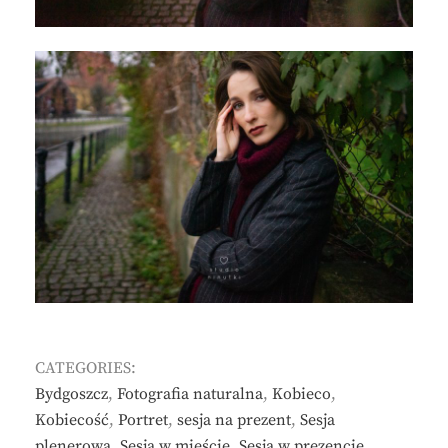
CATEGORIES:
Bydgoszcz
,
Fotografia naturalna
,
Kobieco
,
Kobiecość
,
Portret
,
sesja na prezent
,
Sesja
plenerowa
,
Sesja w mieście
,
Sesja w prezencie