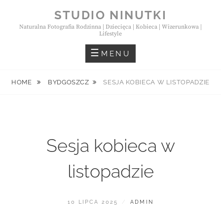
Skip
STUDIO NINUTKI
to
Naturalna Fotografia Rodzinna | Dziecięca | Kobieca | Wizerunkowa |
content
Lifestyle
MENU
HOME
BYDGOSZCZ
SESJA KOBIECA W LISTOPADZIE
Sesja kobieca w
listopadzie
POSTED
BY
10 LIPCA 2025
ADMIN
ON