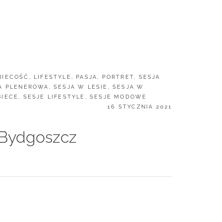
BIECOŚĆ
,
LIFESTYLE
,
PASJA
,
PORTRET
,
SESJA
A PLENEROWA
,
SESJA W LESIE
,
SESJA W
BIECE
,
SESJE LIFESTYLE
,
SESJE MODOWE
POSTED
16 STYCZNIA 2021
ON
 Bydgoszcz