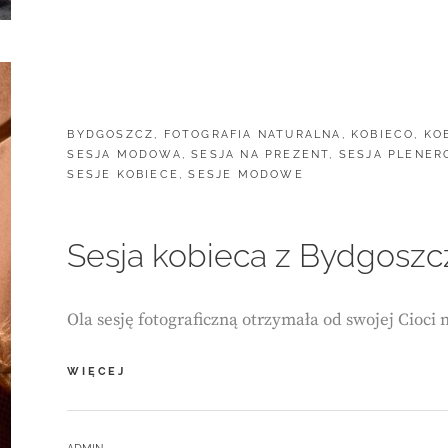
CATEGORIES:
BYDGOSZCZ
,
FOTOGRAFIA NATURALNA
,
KOBIECO
,
KO
SESJA MODOWA
,
SESJA NA PREZENT
,
SESJA PLENE
SESJE KOBIECE
,
SESJE MODOWE
Sesja kobieca z Bydgoszcz
Ola sesję fotograficzną otrzymała od swojej Cioci 
SESJA
WIĘCEJ
KOBIECA
Z
BYDGOSZCZĄ
BY