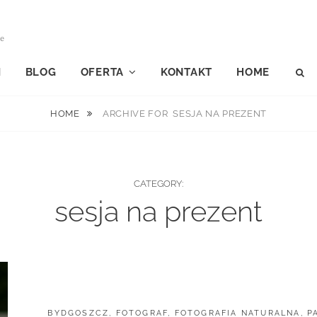
le
I
BLOG
OFERTA
KONTAKT
HOME
S
HOME
ARCHIVE FOR
SESJA NA PREZENT
CATEGORY:
sesja na prezent
CATEGORIES:
BYDGOSZCZ
,
FOTOGRAF
,
FOTOGRAFIA NATURALNA
,
P