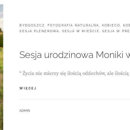
CATEGORIES:
BYDGOSZCZ
,
FOTOGRAFIA NATURALNA
,
KOBIECO
,
KO
SESJA PLENEROWA
,
SESJA W MIEŚCIE
,
SESJA W PR
Sesja urodzinowa Moniki 
“ Życia nie mierzy się ilością oddechów, ale ilością
SESJA
WIĘCEJ
URODZINOWA
MONIKI
W
BY
ADMIN
MYŚLĘCINKU