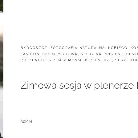
CATEGORIES:
BYDGOSZCZ
,
FOTOGRAFIA NATURALNA
,
KOBIECO
,
KO
FASHION
,
SESJA MODOWA
,
SESJA NA PREZENT
,
SESJ
PREZENCIE
,
SESJA ZIMOWA W PLENERZE
,
SESJE KO
Zimowa sesja w plenerze
BY
ADMIN