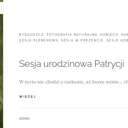
CATEGORIES:
BYDGOSZCZ
,
FOTOGRAFIA NATURALNA
,
KOBIECO
,
KO
SESJA PLENEROWA
,
SESJA W PREZENCIE
,
SESJE KO
Sesja urodzinowa Patrycji
W życiu nie chodzi o czekanie, aż burze minie… c
SESJA
WIĘCEJ
URODZINOWA
PATRYCJI
BY
ADMIN