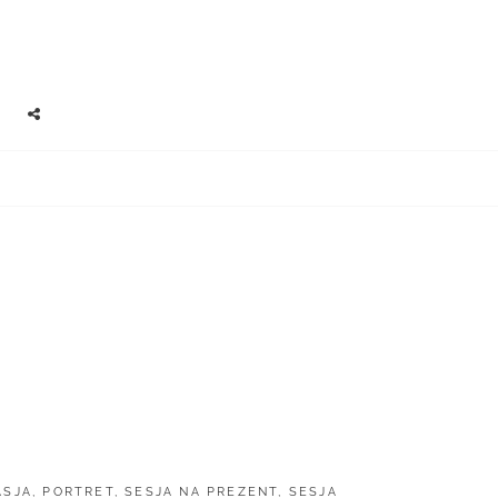
EARCH
SOCIAL
MENU
ASJA
,
PORTRET
,
SESJA NA PREZENT
,
SESJA