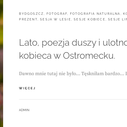
CATEGORIES:
BYDGOSZCZ
,
FOTOGRAF
,
FOTOGRAFIA NATURALNA
,
K
PREZENT
,
SESJA W LESIE
,
SESJE KOBIECE
,
SESJE LI
Lato, poezja duszy i ulotno
kobieca w Ostromecku.
Dawno mnie tutaj nie było… Tęskniłam bardzo… I
LATO,
WIĘCEJ
POEZJA
DUSZY
I
BY
ADMIN
ULOTNOŚĆ
CHWILI.
SESJA