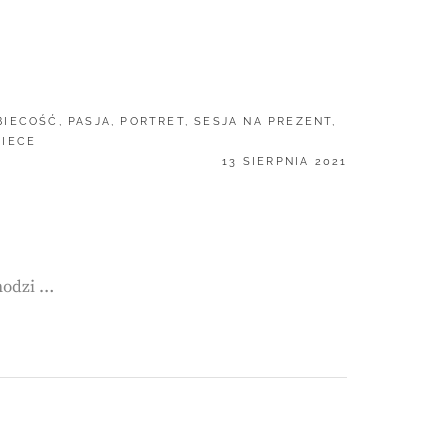
BIECOŚĆ
,
PASJA
,
PORTRET
,
SESJA NA PREZENT
,
BIECE
POSTED
13 SIERPNIA 2021
ON
hodzi …