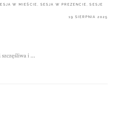
ESJA W MIEŚCIE
,
SESJA W PREZENCIE
,
SESJE
POSTED
19 SIERPNIA 2025
ON
ź szczęśliwa i …