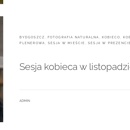
KOBIECA
W
OSTROMECKU.
CATEGORIES:
BYDGOSZCZ
,
FOTOGRAFIA NATURALNA
,
KOBIECO
,
KO
PLENEROWA
,
SESJA W MIEŚCIE
,
SESJA W PREZENCI
Sesja kobieca w listopadz
BY
ADMIN