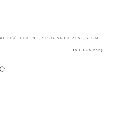
BIECOŚĆ
,
PORTRET
,
SESJA NA PREZENT
,
SESJA
E
POSTED
10 LIPCA 2025
ON
ie