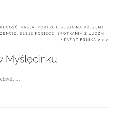
BIECOŚĆ
,
PASJA
,
PORTRET
,
SESJA NA PREZENT
,
EZENCIE
,
SESJE KOBIECE
,
SPOTKANIA Z LUDZMI
POSTED
7 PAŹDZIERNIKA 2022
ON
w Myślęcinku
 chwil, …