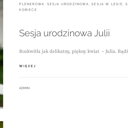
PLENEROWA
,
SESJA URODZINOWA
,
SESJA W LESIE
,
S
KOBIECE
Sesja urodzinowa Julii
Rozkwitła jak delikatny, piękny kwiat – Julia. Bąd
SESJA
WIĘCEJ
URODZINOWA
JULII
BY
ADMIN