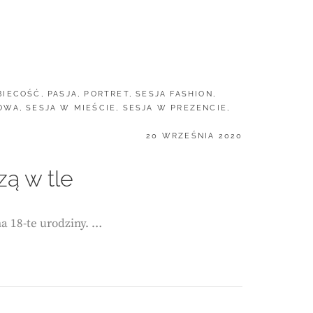
BIECOŚĆ
,
PASJA
,
PORTRET
,
SESJA FASHION
,
ROWA
,
SESJA W MIEŚCIE
,
SESJA W PREZENCIE
,
POSTED
20 WRZEŚNIA 2020
ON
ą w tle
na 18-te urodziny. …