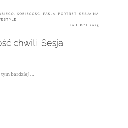
OBIECO
,
KOBIECOŚĆ
,
PASJA
,
PORTRET
,
SESJA NA
FESTYLE
POSTED
10 LIPCA 2025
ON
ść chwili. Sesja
 tym bardziej …