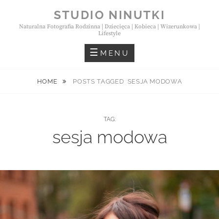
Skip
STUDIO NINUTKI
to
Naturalna Fotografia Rodzinna | Dziecięca | Kobieca | Wizerunkowa |
content
Lifestyle
MENU
HOME
POSTS TAGGED
SESJA MODOWA
TAG:
sesja modowa