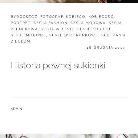
CATEGORIES:
BYDGOSZCZ
,
FOTOGRAF
,
KOBIECO
,
KOBIECOŚĆ
,
PORTRET
,
SESJA FASHION
,
SESJA MODOWA
,
SESJA
PLENEROWA
,
SESJA W LESIE
,
SESJE KOBIECE
,
SESJE MODOWE
,
SESJE WIZERUNKOWE
,
SPOTKANIA
Z LUDZMI
POSTED
16 GRUDNIA 2017
ON
Historia pewnej sukienki
BY
ADMIN