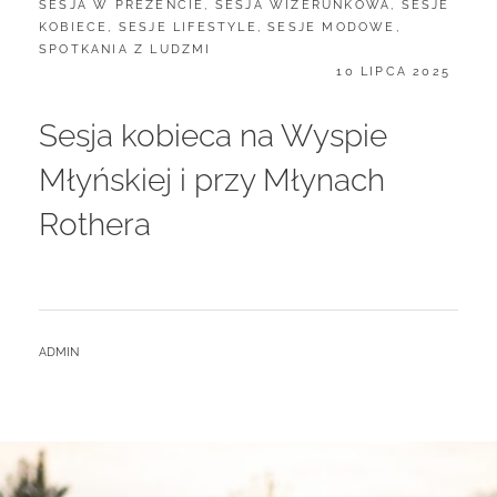
SESJA W PREZENCIE
,
SESJA WIZERUNKOWA
,
SESJE
KOBIECE
,
SESJE LIFESTYLE
,
SESJE MODOWE
,
SPOTKANIA Z LUDZMI
POSTED
10 LIPCA 2025
ON
Sesja kobieca na Wyspie
Młyńskiej i przy Młynach
Rothera
BY
ADMIN