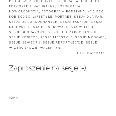
CATEGORIES:
BYDGOSZCZ
,
FOTOGRAF
,
FOTOGRAFIA DZIECIĘCA
,
FOTOGRAFIA NATURALNA
,
FOTOGRAFIA
NOWORODKOWA
,
FOTOGRAFIA RODZINNA
,
KOBIECO
,
KOBIECOŚĆ
,
LIFESTYLE
,
PORTRET
,
SESJA DLA PAR
,
SESJA DLA ZAKOCHANYCH
,
SESJA FASHION
,
SESJA
MODOWA
,
SESJA PLENEROWA
,
SESJA W LESIE
,
SESJE BUDUAROWE
,
SESJE DLA ZAKOCHANYCH
,
SESJE KOBIECE
,
SESJE LIFESTYLE
,
SESJE MODOWE
,
SESJE NEWBORN
,
SESJE REPORTAŻOWE
,
SESJE
WIZERUNKOWE
,
WALENTYNKI
POSTED
9 LUTEGO 2018
ON
Zaproszenie na sesję :-)
BY
ADMIN