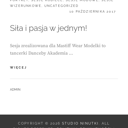
PORTRET
,
SESJE KOBIECE
,
SESJE MODOWE
,
SESJE
WIZERUNKOWE
,
UNCATEGORIZED
POSTED
10 PAŹDZIERNIKA 2017
ON
Siła i pasja w jednym!
Sesja zrealizowana dla Mastiff Wear Modelki to
tancerki Danceby Akademia …
SIŁA
WIĘCEJ
I
PASJA
W
BY
ADMIN
JEDNYM!
COPYRIGHT © 2026
STUDIO NINUTKI
. ALL