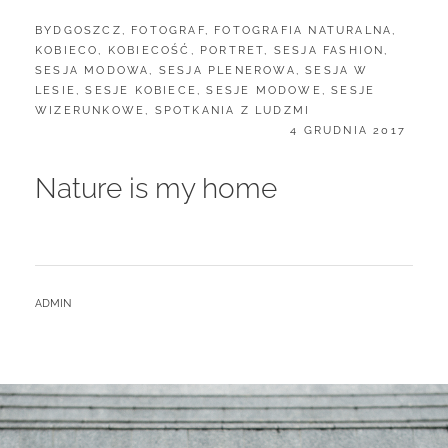
CATEGORIES:
BYDGOSZCZ
,
FOTOGRAF
,
FOTOGRAFIA NATURALNA
,
KOBIECO
,
KOBIECOŚĆ
,
PORTRET
,
SESJA FASHION
,
SESJA MODOWA
,
SESJA PLENEROWA
,
SESJA W
LESIE
,
SESJE KOBIECE
,
SESJE MODOWE
,
SESJE
WIZERUNKOWE
,
SPOTKANIA Z LUDZMI
POSTED
4 GRUDNIA 2017
ON
Nature is my home
BY
ADMIN