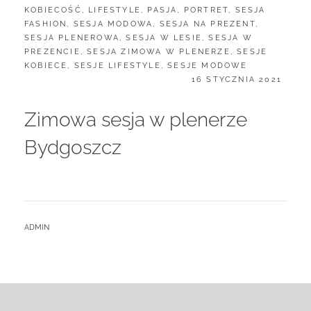
KOBIECOŚĆ
,
LIFESTYLE
,
PASJA
,
PORTRET
,
SESJA
FASHION
,
SESJA MODOWA
,
SESJA NA PREZENT
,
SESJA PLENEROWA
,
SESJA W LESIE
,
SESJA W
PREZENCIE
,
SESJA ZIMOWA W PLENERZE
,
SESJE
KOBIECE
,
SESJE LIFESTYLE
,
SESJE MODOWE
POSTED
16 STYCZNIA 2021
ON
Zimowa sesja w plenerze
Bydgoszcz
BY
ADMIN