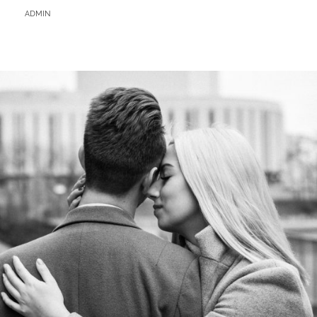
BY
ADMIN