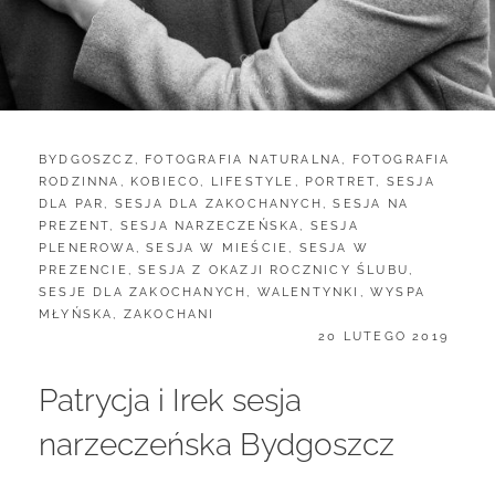
CATEGORIES:
BYDGOSZCZ
,
FOTOGRAFIA NATURALNA
,
FOTOGRAFIA
RODZINNA
,
KOBIECO
,
LIFESTYLE
,
PORTRET
,
SESJA
DLA PAR
,
SESJA DLA ZAKOCHANYCH
,
SESJA NA
PREZENT
,
SESJA NARZECZEŃSKA
,
SESJA
PLENEROWA
,
SESJA W MIEŚCIE
,
SESJA W
PREZENCIE
,
SESJA Z OKAZJI ROCZNICY ŚLUBU
,
SESJE DLA ZAKOCHANYCH
,
WALENTYNKI
,
WYSPA
MŁYŃSKA
,
ZAKOCHANI
POSTED
20 LUTEGO 2019
ON
Patrycja i Irek sesja
narzeczeńska Bydgoszcz