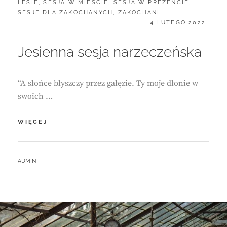
LESIE
,
SESJA W MIEŚCIE
,
SESJA W PREZENCIE
,
SESJE DLA ZAKOCHANYCH
,
ZAKOCHANI
POSTED
4 LUTEGO 2022
ON
Jesienna sesja narzeczeńska
“A słońce błyszczy przez gałęzie. Ty moje dłonie w
swoich …
JESIENNA
WIĘCEJ
SESJA
NARZECZEŃSKA
BY
ADMIN