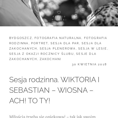
CATEGORIES:
BYDGOSZCZ
,
FOTOGRAFIA NATURALNA
,
FOTOGRAFIA
RODZINNA
,
PORTRET
,
SESJA DLA PAR
,
SESJA DLA
ZAKOCHANYCH
,
SESJA PLENEROWA
,
SESJA W LESIE
,
SESJA Z OKAZJI ROCZNICY ŚLUBU
,
SESJE DLA
ZAKOCHANYCH
,
ZAKOCHANI
POSTED
30 KWIETNIA 2018
ON
Sesja rodzinna. WIKTORIA I
SEBASTIAN – WIOSNA –
ACH! TO TY!
Miłością trzeba się opiekować – tak jak swoim