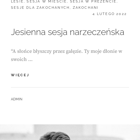
LESIE
,
SESJA W MIEŚCIE
,
SESJA W PREZENCIE
,
SESJE DLA ZAKOCHANYCH
,
ZAKOCHANI
POSTED
4 LUTEGO 2022
ON
Jesienna sesja narzeczeńska
“A słońce błyszczy przez gałęzie. Ty moje dłonie w
swoich …
JESIENNA
WIĘCEJ
SESJA
NARZECZEŃSKA
BY
ADMIN