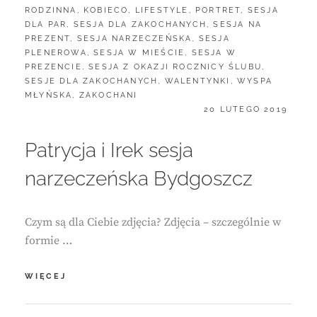
RODZINNA
,
KOBIECO
,
LIFESTYLE
,
PORTRET
,
SESJA
DLA PAR
,
SESJA DLA ZAKOCHANYCH
,
SESJA NA
PREZENT
,
SESJA NARZECZEŃSKA
,
SESJA
PLENEROWA
,
SESJA W MIEŚCIE
,
SESJA W
PREZENCIE
,
SESJA Z OKAZJI ROCZNICY ŚLUBU
,
SESJE DLA ZAKOCHANYCH
,
WALENTYNKI
,
WYSPA
MŁYŃSKA
,
ZAKOCHANI
POSTED
20 LUTEGO 2019
ON
Patrycja i Irek sesja
narzeczeńska Bydgoszcz
Czym są dla Ciebie zdjęcia? Zdjęcia – szczególnie w
formie …
PATRYCJA
WIĘCEJ
I
IREK