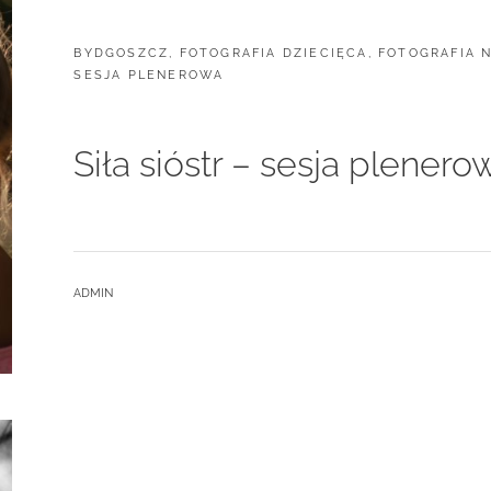
CATEGORIES:
BYDGOSZCZ
,
FOTOGRAFIA DZIECIĘCA
,
FOTOGRAFIA 
SESJA PLENEROWA
Siła sióstr – sesja plene
BY
ADMIN