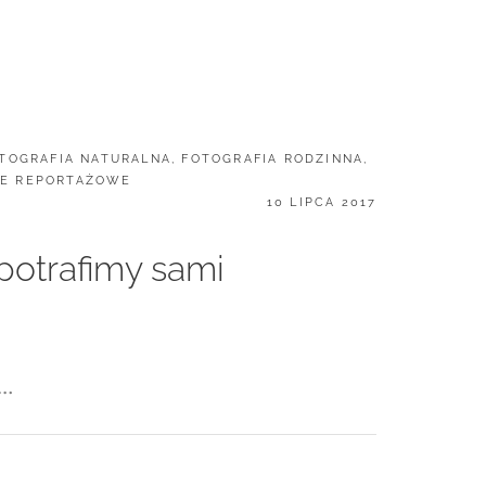
TOGRAFIA NATURALNA
,
FOTOGRAFIA RODZINNA
,
JE REPORTAŻOWE
POSTED
10 LIPCA 2017
ON
 potrafimy sami
c…