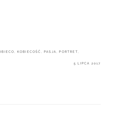
OBIECO
,
KOBIECOŚĆ
,
PASJA
,
PORTRET
,
POSTED
5 LIPCA 2017
ON