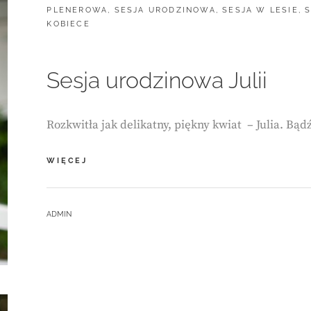
PLENEROWA
,
SESJA URODZINOWA
,
SESJA W LESIE
,
S
KOBIECE
Sesja urodzinowa Julii
Rozkwitła jak delikatny, piękny kwiat – Julia. Bąd
SESJA
WIĘCEJ
URODZINOWA
JULII
BY
ADMIN