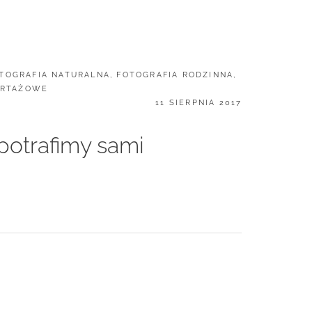
TOGRAFIA NATURALNA
,
FOTOGRAFIA RODZINNA
,
ORTAŻOWE
POSTED
11 SIERPNIA 2017
ON
 potrafimy sami