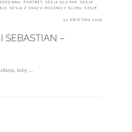
 RODZINNA
,
PORTRET
,
SESJA DLA PAR
,
SESJA
SIE
,
SESJA Z OKAZJI ROCZNICY ŚLUBU
,
SESJE
POSTED
30 KWIETNIA 2018
ON
 I SEBASTIAN –
ieckiem, żeby …