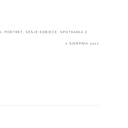
A
,
PORTRET
,
SESJE KOBIECE
,
SPOTKANIA Z
POSTED
2 SIERPNIA 2017
ON