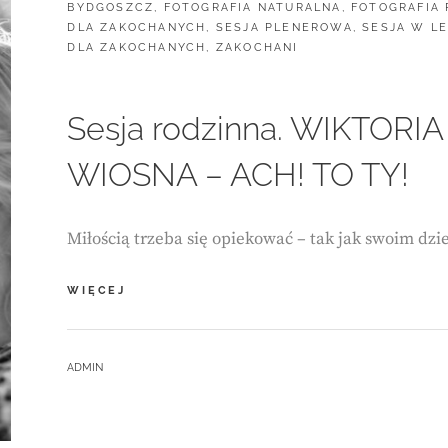
CATEGORIES:
BYDGOSZCZ
,
FOTOGRAFIA NATURALNA
,
FOTOGRAFIA
DLA ZAKOCHANYCH
,
SESJA PLENEROWA
,
SESJA W LE
DLA ZAKOCHANYCH
,
ZAKOCHANI
Sesja rodzinna. WIKTORIA
WIOSNA – ACH! TO TY!
Miłością trzeba się opiekować – tak jak swoim dz
SESJA
WIĘCEJ
RODZINNA.
WIKTORIA
I
BY
ADMIN
SEBASTIAN
–
WIOSNA
–