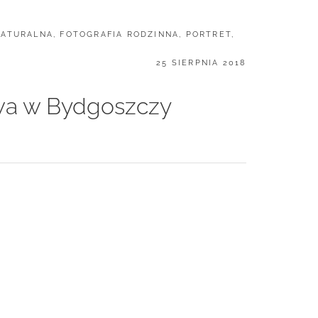
NATURALNA
,
FOTOGRAFIA RODZINNA
,
PORTRET
,
POSTED
25 SIERPNIA 2018
ON
rowa w Bydgoszczy