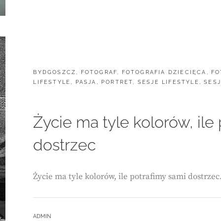
CATEGORIES:
BYDGOSZCZ
,
FOTOGRAF
,
FOTOGRAFIA DZIECIĘCA
,
FO
LIFESTYLE
,
PASJA
,
PORTRET
,
SESJE LIFESTYLE
,
SES
Życie ma tyle kolorów, ile
dostrzec
Życie ma tyle kolorów, ile potrafimy sami dostrze
BY
ADMIN