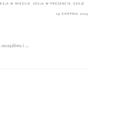
ESJA W MIEŚCIE
,
SESJA W PREZENCIE
,
SESJE
POSTED
19 SIERPNIA 2025
ON
ź szczęśliwa i …