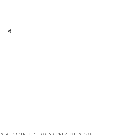
EARCH
SOCIAL
MENU
ASJA
,
PORTRET
,
SESJA NA PREZENT
,
SESJA