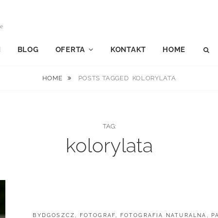
le
I
BLOG
OFERTA
KONTAKT
HOME
S
HOME
POSTS TAGGED
KOLORYLATA
TAG:
kolorylata
CATEGORIES:
BYDGOSZCZ
,
FOTOGRAF
,
FOTOGRAFIA NATURALNA
,
P