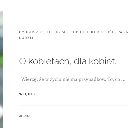
CATEGORIES:
BYDGOSZCZ
,
FOTOGRAF
,
KOBIECO
,
KOBIECOŚĆ
,
PASJ
LUDZMI
O kobietach, dla kobiet.
Wierzę, że w życiu nie ma przypadków. To, co …
O
WIĘCEJ
KOBIETACH,
DLA
KOBIET.
BY
ADMIN