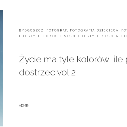
ACH!
TO
TY!
CATEGORIES:
BYDGOSZCZ
,
FOTOGRAF
,
FOTOGRAFIA DZIECIĘCA
,
FO
LIFESTYLE
,
PORTRET
,
SESJE LIFESTYLE
,
SESJE REP
Życie ma tyle kolorów, ile
dostrzec vol 2
BY
ADMIN