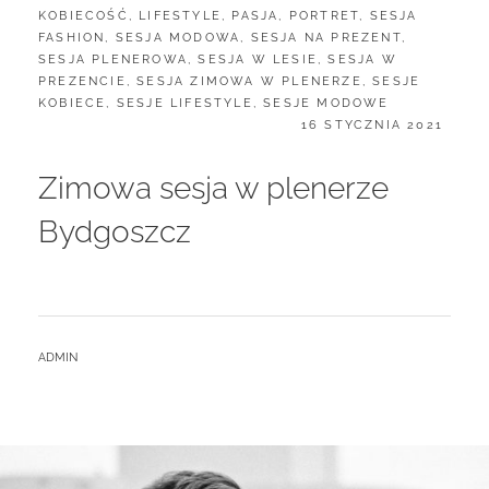
KOBIECOŚĆ
,
LIFESTYLE
,
PASJA
,
PORTRET
,
SESJA
FASHION
,
SESJA MODOWA
,
SESJA NA PREZENT
,
SESJA PLENEROWA
,
SESJA W LESIE
,
SESJA W
PREZENCIE
,
SESJA ZIMOWA W PLENERZE
,
SESJE
KOBIECE
,
SESJE LIFESTYLE
,
SESJE MODOWE
POSTED
16 STYCZNIA 2021
ON
Zimowa sesja w plenerze
Bydgoszcz
BY
ADMIN