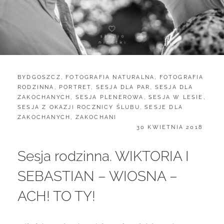
CATEGORIES:
BYDGOSZCZ
,
FOTOGRAFIA NATURALNA
,
FOTOGRAFIA
RODZINNA
,
PORTRET
,
SESJA DLA PAR
,
SESJA DLA
ZAKOCHANYCH
,
SESJA PLENEROWA
,
SESJA W LESIE
,
SESJA Z OKAZJI ROCZNICY ŚLUBU
,
SESJE DLA
ZAKOCHANYCH
,
ZAKOCHANI
POSTED
30 KWIETNIA 2018
ON
Sesja rodzinna. WIKTORIA I
SEBASTIAN – WIOSNA –
ACH! TO TY!