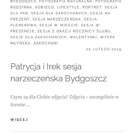
CATEGORIES:
BYDGOSZCZ
,
FOTOGRAFIA NATURALNA
,
FOTOGRAFIA
RODZINNA
,
KOBIECO
,
LIFESTYLE
,
PORTRET
,
SESJA
DLA PAR
,
SESJA DLA ZAKOCHANYCH
,
SESJA NA
PREZENT
,
SESJA NARZECZEŃSKA
,
SESJA
PLENEROWA
,
SESJA W MIEŚCIE
,
SESJA W
PREZENCIE
,
SESJA Z OKAZJI ROCZNICY ŚLUBU
,
SESJE DLA ZAKOCHANYCH
,
WALENTYNKI
,
WYSPA
MŁYŃSKA
,
ZAKOCHANI
POSTED
20 LUTEGO 2019
ON
Patrycja i Irek sesja
narzeczeńska Bydgoszcz
Czym są dla Ciebie zdjęcia? Zdjęcia – szczególnie w
formie …
PATRYCJA
WIĘCEJ
I
IREK