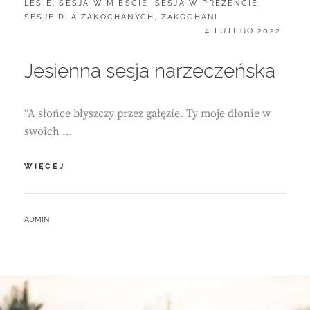
LESIE
,
SESJA W MIEŚCIE
,
SESJA W PREZENCIE
,
SESJE DLA ZAKOCHANYCH
,
ZAKOCHANI
POSTED
4 LUTEGO 2022
ON
Jesienna sesja narzeczeńska
“A słońce błyszczy przez gałęzie. Ty moje dłonie w
swoich …
JESIENNA
WIĘCEJ
SESJA
NARZECZEŃSKA
BY
ADMIN