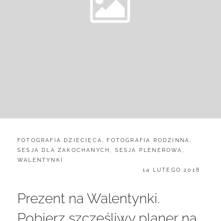
CATEGORIES:
FOTOGRAFIA DZIECIĘCA
,
FOTOGRAFIA RODZINNA
,
SESJA DLA ZAKOCHANYCH
,
SESJA PLENEROWA
,
WALENTYNKI
POSTED
14 LUTEGO 2018
ON
Prezent na Walentynki.
Pobierz szczęśliwy planer na