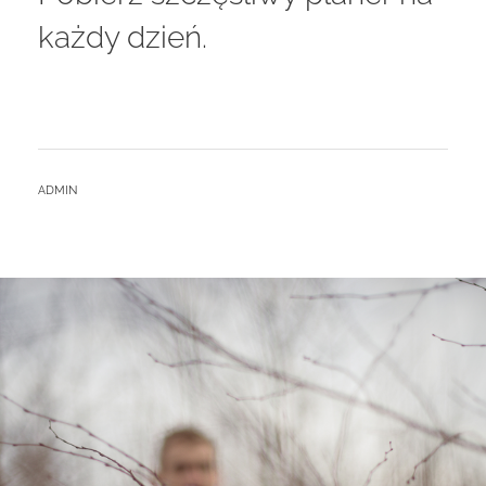
każdy dzień.
BY
ADMIN