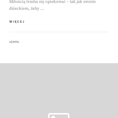
Miłością trzeba się opiekować – tak jak swoim
dzieckiem, żeby …
SESJA
WIĘCEJ
RODZINNA.
WIKTORIA
I
BY
ADMIN
SEBASTIAN
–
WIOSNA
–
ACH!
TO
TY!